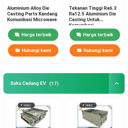
Aluminium Alloy Die
Tekanan Tinggi Ra6.3
Perumahan LED Die Casting
Casting Parts Kandang
Ra12.5 Aluminium Die
Komunikasi Microwave
Casting Untuk
Komunikasi
Suku Cadang Perabot Kantor
Harga terbaik
Harga terbaik
Pengecoran Die Seng
Hubungi kami
Hubungi kami
Pemrosesan Ekstrusi Aluminium
Suku Cadang EV
(17)
Layanan Prototyping Cepat