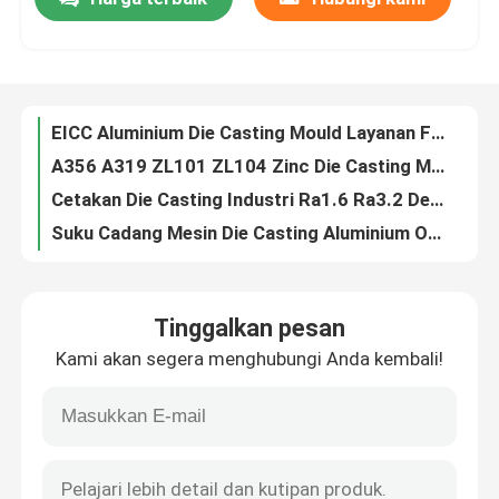
EICC Aluminium Die Casting Mould Layanan Fabrikasi Rumah Tangga Kustom
A356 A319 ZL101 ZL104 Zinc Die Casting Mould Untuk Perangkat Keras Elektronik
Wisata pabrik
Cetakan Die Casting Industri Ra1.6 Ra3.2 Dengan Pusat Pemesinan 5 Sumbu
Suku Cadang Mesin Die Casting Aluminium OEM ODM Untuk Suku Cadang Pompa Otomatis
8407 H13 Die Casting Cetakan Desain Aluminium Alloy Zl101 A356 ADC12
Kontrol kualitas
Polishing Sandblasting Die Casting Aluminium Auto Parts Desain Disesuaikan
Layanan Plastik ABS POM Rapid Prototyping Mesin CNC Disesuaikan
Hubungi kami
ABS PMMA Industrial Plastic Moulding Auto Spare Parts Moulding Prototype
ABS PMMA Cetakan Injeksi Plastik Kustom P20 718H NAK80 H13 S136
Berita
ABS PMMA Bagian Injeksi Plastik Kustom Pemrosesan Cetakan Listrik
Tinggalkan pesan
Suku Cadang Injeksi Plastik Kustom ISO9001 Untuk Kendaraan Energi Baru
Pengecoran aluminium die
Kami akan segera menghubungi Anda kembali!
Aluminium 6061 CNC Rapid Prototyping Instrumen Medis yang Disesuaikan
Ra0.8 Ra3.2 paduan seng bagian die casting Shell konektor USB khusus
Suku Cadang EV
ISO TS16949 EICC Seng Die Casting Gun Flash Pen Drive USB Shell
Zinc Alloy Zamak 3 Die Casting Pengolahan Bingkai Remote Control Logam
Bagian Mesin CNC