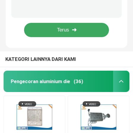
USB Memory Stick Zinc Die Casting U Disk Pen Driver 2.0 3.0 Chip
Zinc Alloy Zamak Die Casting Dengan Finishing Kustom Berlapis Krom Polandia
Bagian Pembubutan CNC
Alu Computer Case Rapid Prototyping Services Peralatan Elektronik
OEM 5 Axis CNC Machining Car Parts Plastic Metal Rapid Prototyping
Bagian Penggilingan CNC
ABS PP PA 3D Printing Prototyping Untuk Suku Cadang Bumper Benz Otomotif
Kandang Elektronik Kustom
KATEGORI LAINNYA DARI KAMI
Bagian Injeksi Plastik Kustom
Pengecoran aluminium die
(36)
Cetakan injeksi plastik
Cetakan Die Casting
Suku Cadang Mobil Die Casting