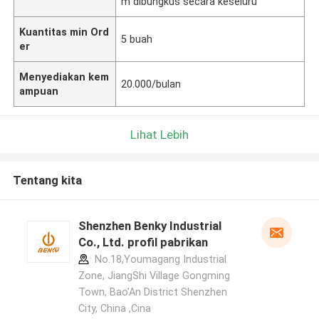
m dibungkus secara keseluru
Kuantitas min Ord
5 buah
er
Menyediakan kem
20.000/bulan
ampuan
Lihat Lebih
Tentang kita
Shenzhen Benky Industrial
Co., Ltd. profil pabrikan
No.18,Youmagang Industrial
Zone, JiangShi Village Gongming
Town, Bao'An District Shenzhen
City, China ,Cina