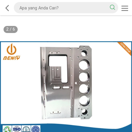
2
/
6