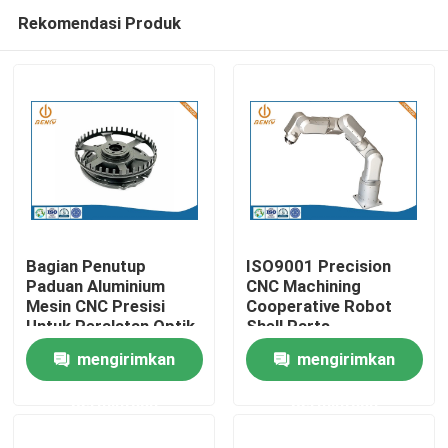
Rekomendasi Produk
Bagian Penutup
ISO9001 Precision
Paduan Aluminium
CNC Machining
Mesin CNC Presisi
Cooperative Robot
Rumah
Untuk Peralatan Optik
Shell Parts
Processing
mengirimkan
mengirimkan
Produk
permintaan
permintaan
Tentang kita