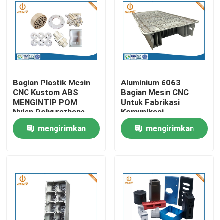
Wisata pabrik
Kontrol kualitas
Bagian Plastik Mesin
Aluminium 6063
Hubungi kami
CNC Kustom ABS
Bagian Mesin CNC
MENGINTIP POM
Untuk Fabrikasi
Nylon Polyurethane
Komunikasi
Berita
Milling Machines Parts
mengirimkan
mengirimkan
permintaan
permintaan
Pengecoran aluminium die
Suku Cadang EV
Bagian Mesin CNC