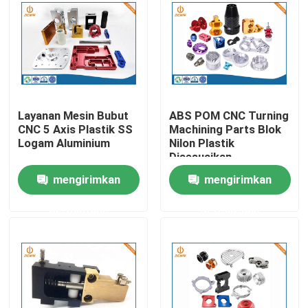
Wisata pabrik
Kontrol kualitas
Layanan Mesin Bubut
ABS POM CNC Turning
Hubungi kami
CNC 5 Axis Plastik SS
Machining Parts Blok
Logam Aluminium
Nilon Plastik
Disesuaikan
Berita
mengirimkan
mengirimkan
permintaan
permintaan
Pengecoran aluminium die
Suku Cadang EV
Bagian Mesin CNC