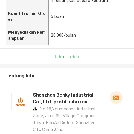
m dibungkus secara keseluru
Kuantitas min Ord
5 buah
er
Menyediakan kem
20.000/bulan
ampuan
Lihat Lebih
Tentang kita
Shenzhen Benky Industrial
Co., Ltd. profil pabrikan
No.18,Youmagang Industrial
Zone, JiangShi Village Gongming
Town, Bao'An District Shenzhen
City, China ,Cina