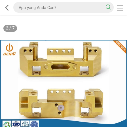
2
/
7