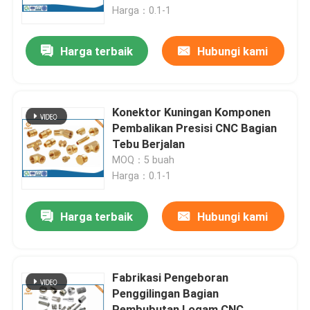
Harga：0.1-1
Wisata pabrik
Harga terbaik
Hubungi kami
Kontrol kualitas
Konektor Kuningan Komponen
Hubungi kami
Pembalikan Presisi CNC Bagian
Tebu Berjalan
MOQ：5 buah
Berita
Harga：0.1-1
Pengecoran aluminium die
Harga terbaik
Hubungi kami
Suku Cadang EV
Fabrikasi Pengeboran
Penggilingan Bagian
Bagian Mesin CNC
Pembubutan Logam CNC