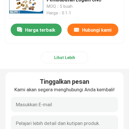
MOQ：5 buah
Harga：0.1-1
Bagian Pembubutan CNC
Harga terbaik
Hubungi kami
Bagian Penggilingan CNC
Kandang Elektronik Kustom
Lihat Lebih
Bagian Injeksi Plastik Kustom
Tinggalkan pesan
Cetakan injeksi plastik
Kami akan segera menghubungi Anda kembali!
Cetakan Die Casting
Suku Cadang Mobil Die Casting