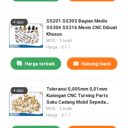
SS201 SS303 Bagian Medis
SS304 SS316 Mesin CNC Dibuat
Khusus
MOQ：5 buah
Harga：0.1-1
Harga terbaik
Hubungi kami
Toleransi 0,005mm 0,01mm
Kuningan CNC Turning Parts
Suku Cadang Mobil Sepeda
Motor
MOQ：5 buah
Harga：0.1-1