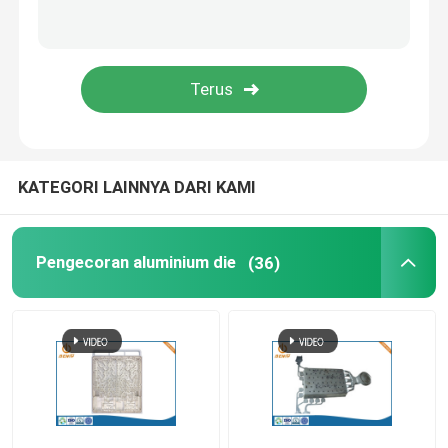
Perumahan LED Die Casting
Suku Cadang Perabot Kantor
Pengecoran Die Seng
KATEGORI LAINNYA DARI KAMI
Pemrosesan Ekstrusi Aluminium
Pengecoran aluminium die
(36)
Layanan Prototyping Cepat