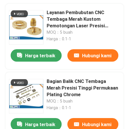
Layanan Pembubutan CNC
Tembaga Merah Kustom
Pemotongan Laser Presisi
Tinggi
MOQ：5 buah
Harga：0.1-1
Harga terbaik
Hubungi kami
Bagian Balik CNC Tembaga
Merah Presisi Tinggi Permukaan
Plating Chrome
MOQ：5 buah
Harga：0.1-1
Harga terbaik
Hubungi kami