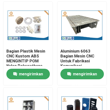
Wisata pabrik
Kontrol kualitas
Hubungi kami
Bagian Plastik Mesin
Aluminium 6063
CNC Kustom ABS
Bagian Mesin CNC
Berita
MENGINTIP POM
Untuk Fabrikasi
Nylon Polyurethane
Komunikasi
Milling Machines Parts
mengirimkan
mengirimkan
Pengecoran aluminium die
permintaan
permintaan
Suku Cadang EV
Bagian Mesin CNC