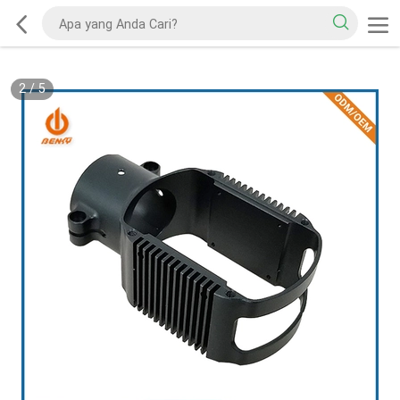
2
/
5