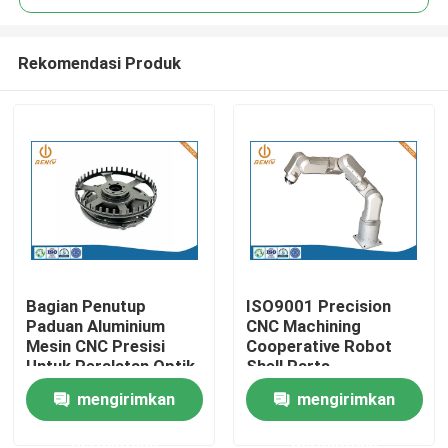
Rekomendasi Produk
Bagian Penutup
ISO9001 Precision
Rumah
Paduan Aluminium
CNC Machining
Mesin CNC Presisi
Cooperative Robot
Untuk Peralatan Optik
Shell Parts
Produk
Processing
mengirimkan
mengirimkan
permintaan
permintaan
Tentang kita