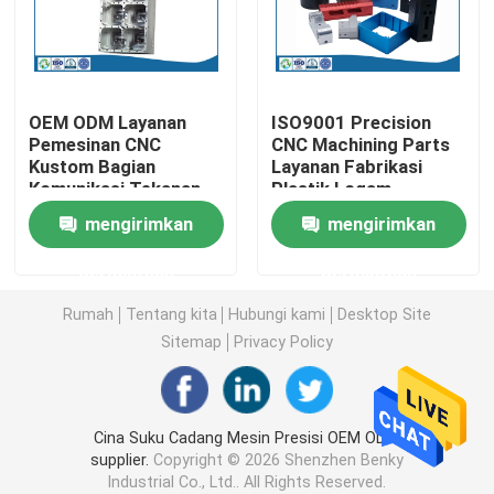
Bagian Pembubutan CNC
OEM ODM Layanan
ISO9001 Precision
Bagian Penggilingan CNC
Pemesinan CNC
CNC Machining Parts
Kustom Bagian
Layanan Fabrikasi
Komunikasi Tekanan
Plastik Logam
Kandang Elektronik Kustom
Tinggi
mengirimkan
mengirimkan
Bagian Injeksi Plastik Kustom
permintaan
permintaan
Rumah
Tentang kita
Hubungi kami
Desktop Site
Cetakan injeksi plastik
Sitemap
Privacy Policy
Cetakan Die Casting
Cina Suku Cadang Mesin Presisi OEM ODM
supplier.
Copyright © 2026 Shenzhen Benky
Suku Cadang Mobil Die Casting
Industrial Co., Ltd.. All Rights Reserved.