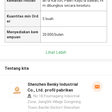
Kemasan rincian
an di Karton, Pallet Kayu di Bawah, Fil
m dibungkus secara keseluru
Kuantitas min Ord
5 buah
er
Menyediakan kem
20.000/bulan
ampuan
Lihat Lebih
Tentang kita
Shenzhen Benky Industrial
Co., Ltd. profil pabrikan
No.18,Youmagang Industrial
Zone, JiangShi Village Gongming
Town, Bao'An District Shenzhen