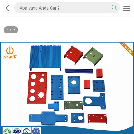
2
/
7