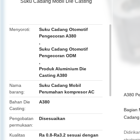
Suku Cadang Mobil Die Casting
butto
Menyoroti
Suku Cadang Otomotif
Pengecoran A380
,
Suku Cadang Otomotif
Pengecoran ODM
,
Produk Aluminium Die
Casting A380
Nama
Suku Cadang Mobil
barang
Perumahan kompresor AC
A380 Pe
Bahan Die
A380
Casting
Bagian 
Cadang 
Pengobatan
Disesuaikan
permukaan
Didirik
Kualitas
Ra 0.8-Ra3.2 sesuai dengan
strateg