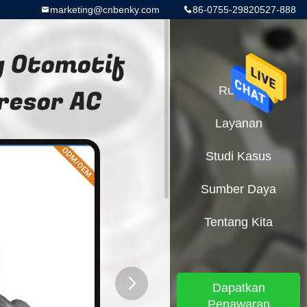
marketing@cnbenky.com
86-0755-29820527-888
g Otomotif
resor AC
Rumah
Layanan
Studi Kasus
Sumber Daya
Tentang Kita
Dapatkan
Penawaran