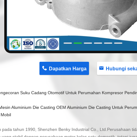
n
Dapatkan Harga
Hubungi sekaran
ngecoran Suku Cadang Otomotif Untuk Perumahan Kompresor Pendin
Mesin Aluminium Die Casting OEM Aluminium Die Casting Untuk Per
Mobil
an pada tahun 1990, Shenzhen Benky Industrial Co., Ltd.Perusahaan t
is yang stabil dengan perusahaan motor kelas satu domestik, tetapi j