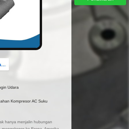
button
g
gin Udara
umahan Kompresor AC Suku
idak hanya menjalin hubungan
uga mengekspor ke Eropa, Amerika