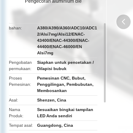
Pengecoran aluminium die
bahan
A380/A390/A360/ADC10/ADC1
2/Alsi7mg/Alsi12/ENAC-
butto
43400/ENAC-44300/ENAC-
44400/ENAC-46000/EN
Alsi7mg
Pengobatan
Siapkan untuk pencetakan /
permukaan
Dilapisi bubuk
Proses
Pemesinan CNC, Bubut,
Pemesinan
Penggilingan, Pembubutan,
Membosankan
Asal
Shenzen, Cina
Nama
Sesuaikan bingkai tampilan
Produk
LED Anda sendiri
Tempat asal
Guangdong, Cina