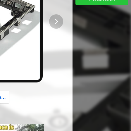
button
g