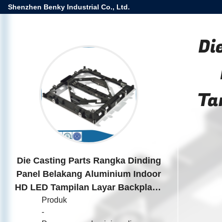
Shenzhen Benky Industrial Co., Ltd.
Di
Ta
Die Casting Parts Rangka Dinding
Panel Belakang Aluminium Indoor
HD LED Tampilan Layar Backplane
Produk
Alloy Gravity Cabinet
-