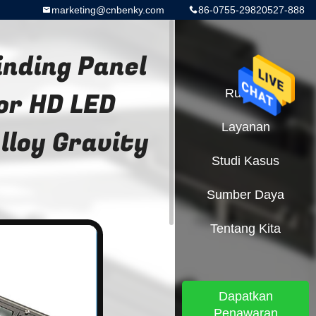
marketing@cnbenky.com
86-0755-29820527-888
inding Panel
or HD LED
Rumah
Layanan
lloy Gravity
Studi Kasus
Sumber Daya
Tentang Kita
Dapatkan
Penawaran