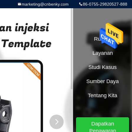
marketing@cnbenky.com
86-0755-29820527-888
n injeksi
 Template
Rumah
Layanan
Studi Kasus
Sumber Daya
Tentang Kita
Dapatkan
Penawaran