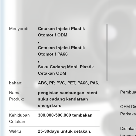
butto
Menyoroti
Cetakan Injeksi Plastik
Otomotif ODM
,
Cetakan Injeksi Plastik
Otomotif PA66
,
Suku Cadang Mobil Plastik
Cetakan ODM
bahan
ABS, PP, PVC, PET, PA66, PA6,
Pembuat
Nama
pengisian sambungan, stent
Produk
suku cadang kendaraan
energi baru
OEM Dis
Perkakas
Kehidupan
300.000-500.000 tembakan
Cetakan
Didirik
Waktu
25-30days untuk cetakan,
termasu