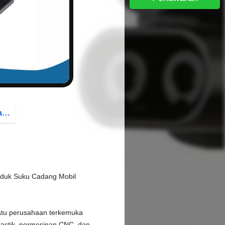
button
g
oduk Suku Cadang Mobil
satu perusahaan terkemuka
Plastik, permesinan CNC, dan