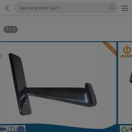
5
/
5