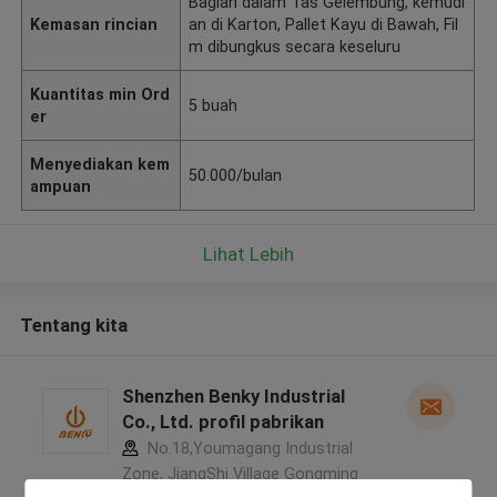
Bagian dalam Tas Gelembung, kemudi
Kemasan rincian
an di Karton, Pallet Kayu di Bawah, Fil
m dibungkus secara keseluru
Kuantitas min Ord
5 buah
er
Menyediakan kem
50.000/bulan
ampuan
Lihat Lebih
Tentang kita
Shenzhen Benky Industrial
Co., Ltd. profil pabrikan
No.18,Youmagang Industrial
Zone, JiangShi Village Gongming