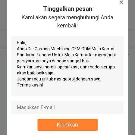
Town, Bao'An District Shenzhen
Tinggalkan pesan
City, China ,Cina
5.0
Kami akan segera menghubungi Anda
Diverifikasi pemasok
kembali!
Lihat Lebih
Dapatkan Harga Terbaik untuk
Die Casting Machining OEM ODM
Meja Kantor Sandaran Tangan
Untuk Meja Komputer
Terus
Kirimkan