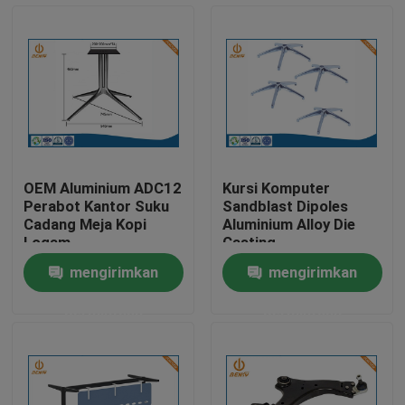
Wisata pabrik
Kontrol kualitas
Hubungi kami
OEM Aluminium ADC12
Kursi Komputer
Perabot Kantor Suku
Sandblast Dipoles
Berita
Cadang Meja Kopi
Aluminium Alloy Die
Logam
Casting
mengirimkan
mengirimkan
Pengecoran aluminium die
permintaan
permintaan
Suku Cadang EV
Bagian Mesin CNC